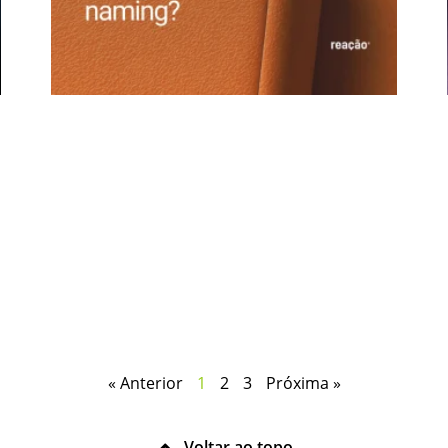
« Anterior
1
2
3
Próxima »
Voltar ao topo