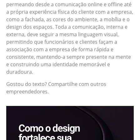
permeando desde a comunicação online e offline até
a própria experiência física do cliente com a empresa,
como a fachada, as cores do ambiente, a mobília e o
design dos espaços. Toda a comunicação, interna e
externa, deve seguir a mesma linguagem visual,
permitindo que funcionários e clientes façam a
associação com a empresa de forma rápida e
consistente, mantendo-a sempre presente na mente
e construindo uma identidade memorável e
duradoura.
Gostou do texto? Compartilhe com outros
empreendedores.