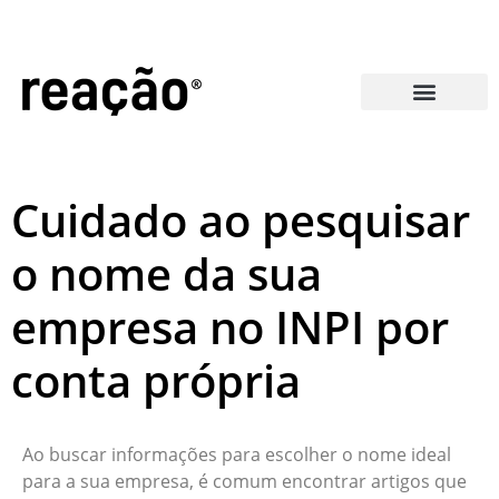
Perguntas Frequentes
Cuidado ao pesquisar
o nome da sua
empresa no INPI por
conta própria
Ao buscar informações para escolher o nome ideal
para a sua empresa, é comum encontrar artigos que