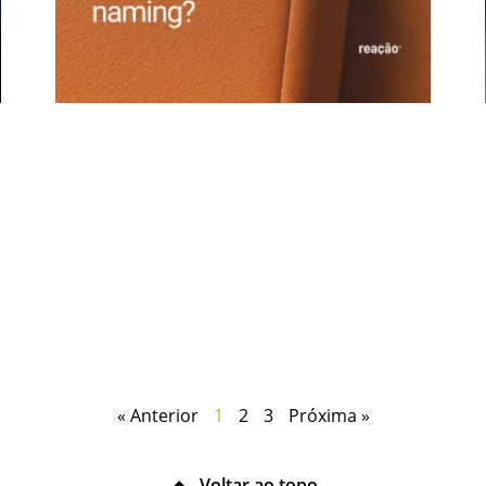
« Anterior
1
2
3
Próxima »
Voltar ao topo