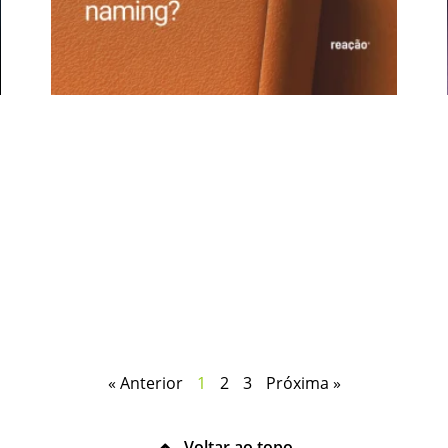
« Anterior
1
2
3
Próxima »
Voltar ao topo